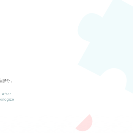
品服务。
 After
pologize