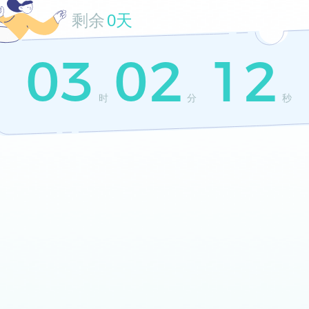
剩余
0天
03
02
12
时
分
秒