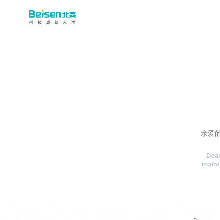
亲爱
Dear
maint